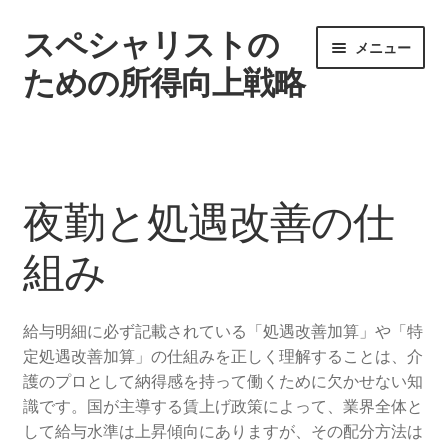
スペシャリストの
ナ
コ
メニュー
ビ
ン
ための所得向上戦略
ゲ
テ
ー
ン
ホーム
シ
ツ
ョ
へ
キャリアパスと役職
ン
ス
夜勤と処遇改善の仕
へ
キ
夜勤と処遇改善の仕組み
ス
ッ
組み
キ
プ
ッ
異業態への転職シミュレーション
プ
給与明細に必ず記載されている「処遇改善加算」や「特
都市部・地方の年収格差
定処遇改善加算」の仕組みを正しく理解することは、介
護のプロとして納得感を持って働くために欠かせない知
サイトマップ
識です。国が主導する賃上げ政策によって、業界全体と
して給与水準は上昇傾向にありますが、その配分方法は