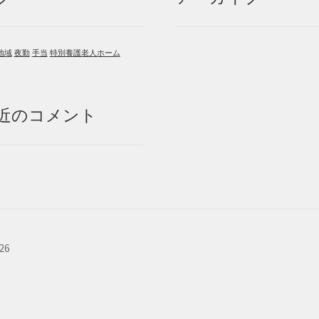
地域
夜勤
手当
特別養護老人ホーム
近のコメント
26