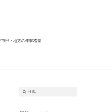
都市部・地方の年収格差
収格差
サイトマップ
検
索: