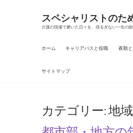
スペシャリストのた
ナ
コ
ビ
ン
介護の現場で磨いた日々を、揺るぎない一生の
ゲ
テ
ー
ン
シ
ツ
ホーム
キャリアパスと役職
夜勤と
ョ
へ
ン
ス
へ
キ
サイトマップ
ス
ッ
キ
プ
ッ
ホーム
キャリアパスと役職
夜勤と処遇改善
プ
カテゴリー:
地域
都市部・地方の