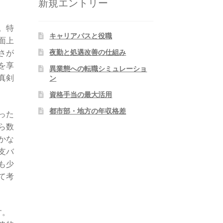
新規エントリー
。特
キャリアパスと役職
面上
夜勤と処遇改善の仕組み
さが
を享
異業態への転職シミュレーショ
真剣
ン
資格手当の最大活用
都市部・地方の年収格差
った
ら数
かな
支バ
も少
て考
す。