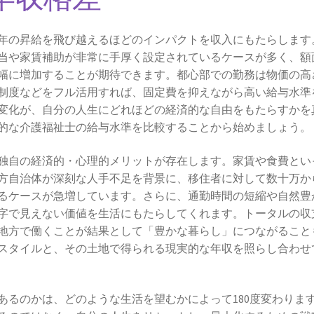
年の昇給を飛び越えるほどのインパクトを収入にもたらします
当や家賃補助が非常に手厚く設定されているケースが多く、額
幅に増加することが期待できます。都心部での勤務は物価の高
制度などをフル活用すれば、固定費を抑えながら高い給与水準
変化が、自分の人生にどれほどの経済的な自由をもたらすかを
的な介護福祉士の給与水準を比較することから始めましょう。
独自の経済的・心理的メリットが存在します。家賃や食費とい
方自治体が深刻な人手不足を背景に、移住者に対して数十万か
るケースが急増しています。さらに、通勤時間の短縮や自然豊
字で見えない価値を生活にもたらしてくれます。トータルの収
地方で働くことが結果として「豊かな暮らし」につながること
スタイルと、その土地で得られる現実的な年収を照らし合わせ
あるのかは、どのような生活を望むかによって180度変わりま