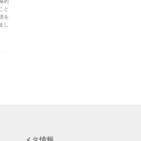
略的
こと
境を
まし
メタ情報